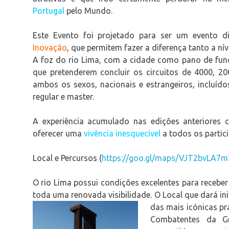
Portugal
pelo Mundo.
Este Evento foi projetado para ser um evento d
Inovação
, que permitem fazer a diferença tanto a ní
A foz do rio Lima, com a cidade como pano de fund
que pretenderem concluir os circuitos de 4000, 2
ambos os sexos, nacionais e estrangeiros, incluíd
regular e master.
A experiência acumulado nas edições anteriores 
oferecer uma
vivência inesquecível
a todos os partic
Local e Percursos (
https://goo.gl/maps/VJT2bvLA7
O rio Lima possui condições excelentes para receber
toda uma renovada visibilidade. O Local que dará in
das mais icónicas p
Combatentes da Gr