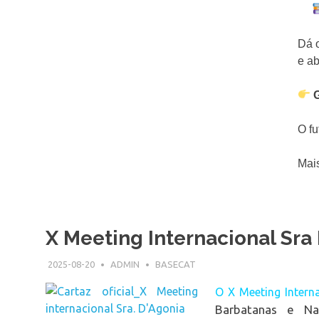
Dá o
e ab
G
O f
Mai
X Meeting Internacional Sra
2025-08-20
ADMIN
BASECAT
O X Meeting Intern
Barbatanas e N