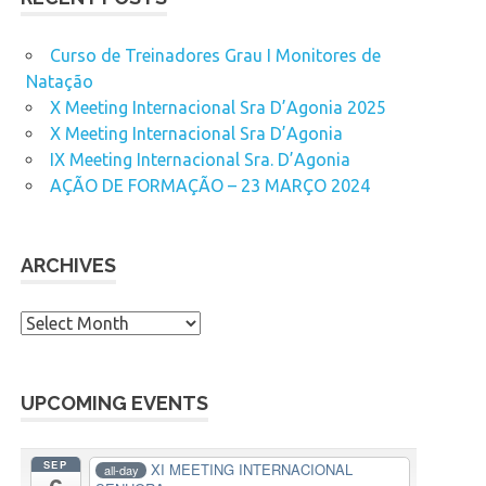
Curso de Treinadores Grau I Monitores de
Natação
X Meeting Internacional Sra D’Agonia 2025
X Meeting Internacional Sra D’Agonia
IX Meeting Internacional Sra. D’Agonia
AÇÃO DE FORMAÇÃO – 23 MARÇO 2024
ARCHIVES
A
r
c
h
UPCOMING EVENTS
i
v
SEP
XI MEETING INTERNACIONAL
all-day
e