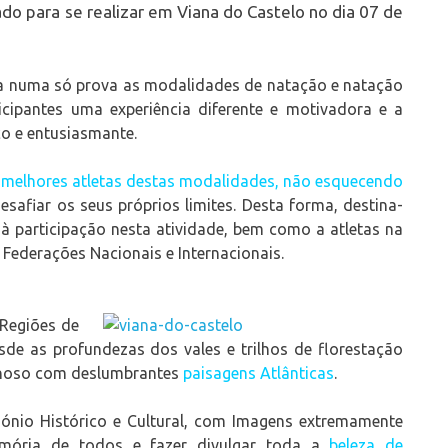
do para se realizar em Viana do Castelo no dia 07 de
a numa só prova as modalidades de natação e natação
cipantes uma experiência diferente e motivadora e a
co e entusiasmante.
s
melhores
atletas destas modalidades, não esquecendo
afiar os seus próprios limites. Desta forma, destina-
à participação nesta atividade, bem como a atletas na
Federações Nacionais e Internacionais.
Regiões de
sde as profundezas dos vales e trilhos de florestação
nhoso com deslumbrantes
paisagens Atlânticas
.
ónio Histórico e Cultural, com Imagens extremamente
emória de todos e fazer divulgar toda a
beleza de