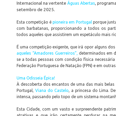
Internacional na vertente
, programa
Águas Abertas
setembro de 2025.
Esta competição é
pioneira em Portugal
porque junt
com barbatanas, proporcionando a todos os parti
todos aqueles que assistirem um espetáculo mais ri
É uma competição exigente, que irá opor alguns do
aqueles “Amadores Guerreiros”,
determinados em des
se a todas pessoas com condição física necessária 
Federação Portuguesa de Natação (FPN) e em outras 
Uma Odisseia Épica!
À descoberta dos encantos de uma das mais belas 
Portugal,
Viana do Castelo
, a princesa do Lima. De
intensa, passando pelo topo de um sistema monta
Esta Cidade, com um vasto e surpreendente patrim
atrativas e que irão certamente perdurar na m