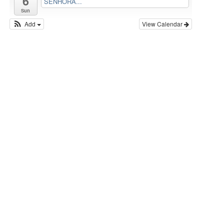
6
SENHORA...
s
Sun
Add
View Calendar