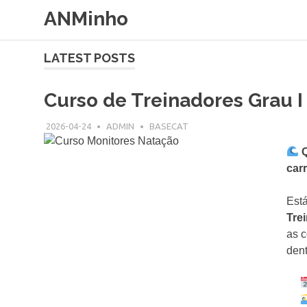
Skip
ANMinho
to
content
LATEST POSTS
Curso de Treinadores Grau 
2026-04-24
ADMIN
BASECAT
car
Está
Tre
as c
dent