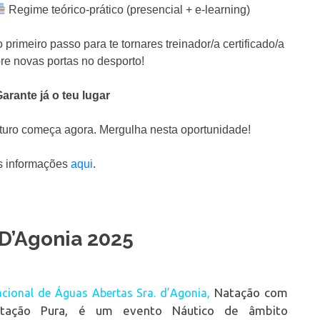
Regime teórico-prático (presencial + e-learning)
 primeiro passo para te tornares treinador/a certificado/a
re novas portas no desporto!
arante já o teu lugar
uturo começa agora. Mergulha nesta oportunidade!
s informações
aqui
.
 D’Agonia 2025
Natação com
acional de Águas Abertas Sra. d’Agonia,
atação Pura, é um evento Náutico de âmbito