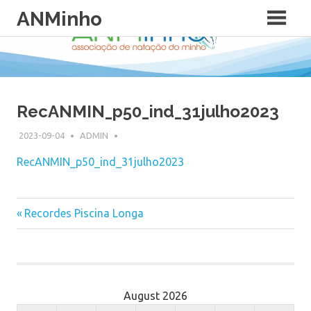
Skip
ANMinho
to
content
RecANMIN_p50_ind_31julho2023
2023-09-04
ADMIN
RecANMIN_p50_ind_31julho2023
Previous
Recordes Piscina Longa
Post
Post:
navigation
August 2026