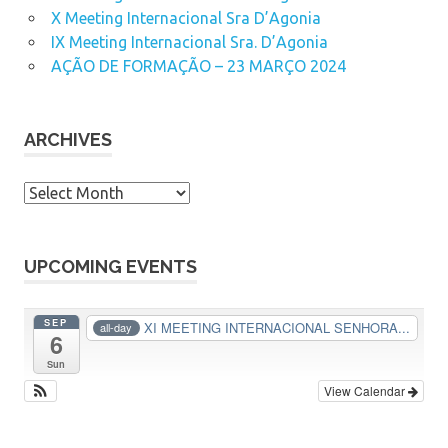
X Meeting Internacional Sra D’Agonia
IX Meeting Internacional Sra. D’Agonia
AÇÃO DE FORMAÇÃO – 23 MARÇO 2024
ARCHIVES
A
r
c
h
UPCOMING EVENTS
i
v
SEP
XI MEETING INTERNACIONAL SENHORA...
all-day
6
e
s
Sun
View Calendar