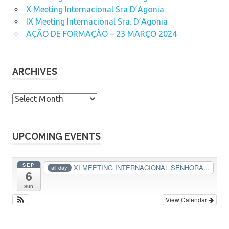
X Meeting Internacional Sra D’Agonia
IX Meeting Internacional Sra. D’Agonia
AÇÃO DE FORMAÇÃO – 23 MARÇO 2024
ARCHIVES
A
r
c
h
UPCOMING EVENTS
i
v
SEP
XI MEETING INTERNACIONAL SENHORA...
all-day
6
e
s
Sun
View Calendar