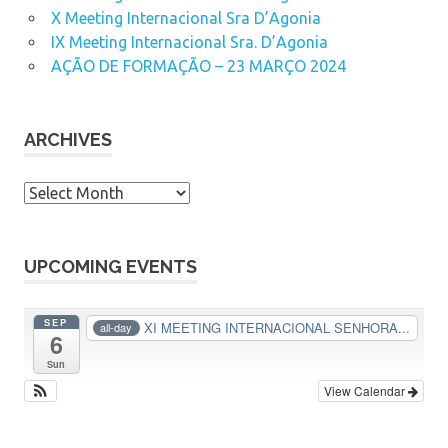
X Meeting Internacional Sra D’Agonia
IX Meeting Internacional Sra. D’Agonia
AÇÃO DE FORMAÇÃO – 23 MARÇO 2024
ARCHIVES
A
r
c
h
UPCOMING EVENTS
i
v
SEP
XI MEETING INTERNACIONAL SENHORA...
all-day
6
e
s
Sun
View Calendar