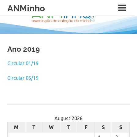
Skip
ANMinho
to
content
Ano 2019
Circular 01/19
Circular 05/19
August 2026
M
T
W
T
F
S
S