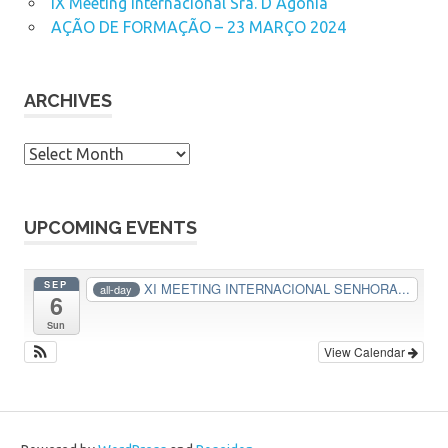
IX Meeting Internacional Sra. D’Agonia
AÇÃO DE FORMAÇÃO – 23 MARÇO 2024
ARCHIVES
A
r
c
h
UPCOMING EVENTS
i
v
SEP
XI MEETING INTERNACIONAL SENHORA...
all-day
6
e
s
Sun
View Calendar