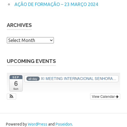
AÇÃO DE FORMAÇÃO – 23 MARÇO 2024
ARCHIVES
A
r
c
h
UPCOMING EVENTS
i
v
SEP
XI MEETING INTERNACIONAL SENHORA...
all-day
6
e
s
Sun
View Calendar
Powered by
WordPress
and
Poseidon
.