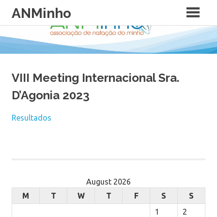
Skip
ANMinho
to
content
VIII Meeting Internacional Sra.
D’Agonia 2023
Resultados
August 2026
M
T
W
T
F
S
S
1
2