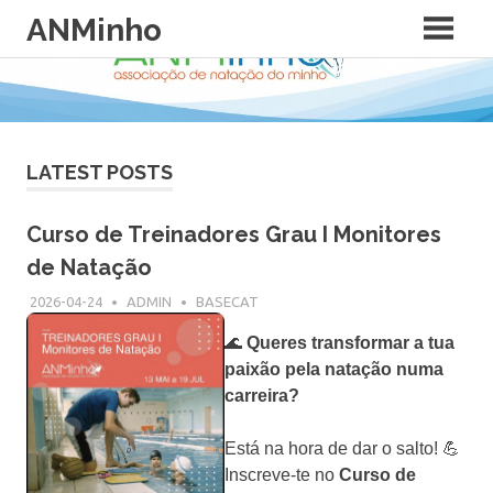
Skip
ANMinho
to
content
LATEST POSTS
Curso de Treinadores Grau I Monitores
de Natação
2026-04-24
ADMIN
BASECAT
🌊
Queres transformar a tua
paixão pela natação numa
carreira?
Está na hora de dar o salto! 💪
Inscreve-te no
Curso de