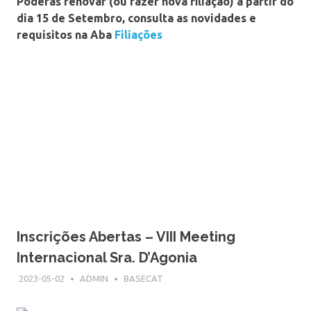
Poderás renovar (ou fazer nova filiação) a partir do
dia 15 de Setembro, consulta as novidades e
requisitos na Aba
Filiações
Inscrições Abertas – VIII Meeting
Internacional Sra. D’Agonia
2023-05-02
ADMIN
BASECAT