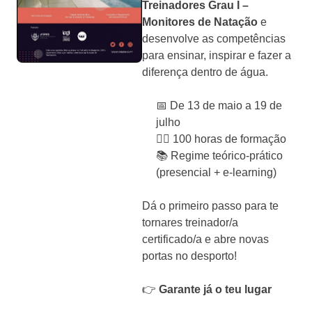
Treinadores Grau I –
Monitores de Natação
e
desenvolve as competências
para ensinar, inspirar e fazer a
diferença dentro de água.
📅 De 13 de maio a 19 de
julho
🏊‍♂️ 100 horas de formação
📚 Regime teórico-prático
(presencial + e-learning)
Dá o primeiro passo para te
tornares treinador/a
certificado/a e abre novas
portas no desporto!
👉
Garante já o teu lugar