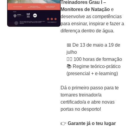
Treinadores Grau I –
Monitores de Natação
e
desenvolve as competências
para ensinar, inspirar e fazer a
diferença dentro de água.
📅 De 13 de maio a 19 de
julho
🏊‍♂️ 100 horas de formação
📚 Regime teórico-prático
(presencial + e-learning)
Dá o primeiro passo para te
tornares treinador/a
certificado/a e abre novas
portas no desporto!
👉
Garante já o teu lugar