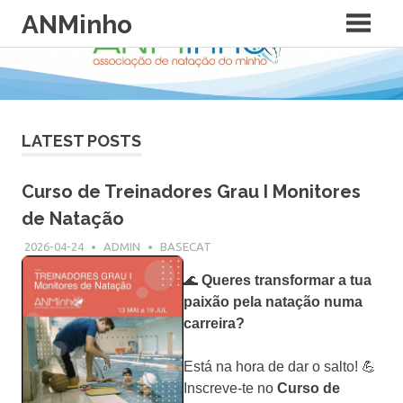
Skip
ANMinho
to
content
LATEST POSTS
Curso de Treinadores Grau I Monitores
de Natação
2026-04-24
ADMIN
BASECAT
🌊
Queres transformar a tua
paixão pela natação numa
carreira?
Está na hora de dar o salto! 💪
Inscreve-te no
Curso de