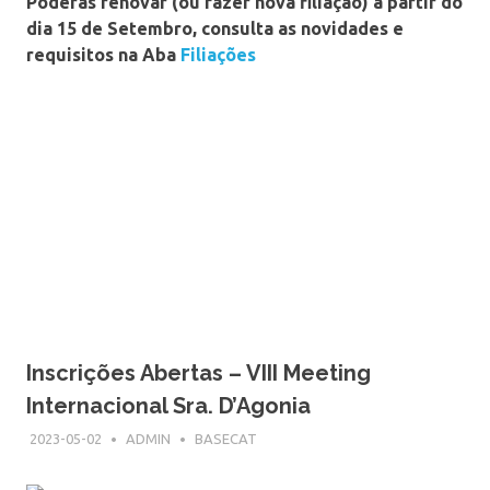
Poderás renovar (ou fazer nova filiação) a partir do
dia 15 de Setembro, consulta as novidades e
requisitos na Aba
Filiações
Inscrições Abertas – VIII Meeting
Internacional Sra. D’Agonia
2023-05-02
ADMIN
BASECAT