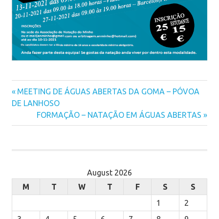
Previous
MEETING DE ÁGUAS ABERTAS DA GOMA – PÓVOA
Post
DE LANHOSO
Post:
Next
FORMAÇÃO – NATAÇÃO EM ÁGUAS ABERTAS
navigation
Post:
August 2026
M
T
W
T
F
S
S
1
2