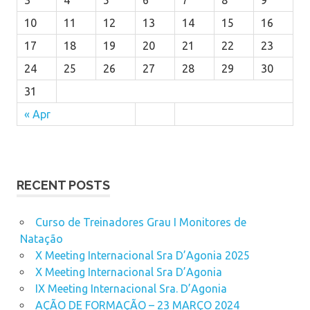
3
4
5
6
7
8
9
10
11
12
13
14
15
16
17
18
19
20
21
22
23
24
25
26
27
28
29
30
31
« Apr
RECENT POSTS
Curso de Treinadores Grau I Monitores de
Natação
X Meeting Internacional Sra D’Agonia 2025
X Meeting Internacional Sra D’Agonia
IX Meeting Internacional Sra. D’Agonia
AÇÃO DE FORMAÇÃO – 23 MARÇO 2024