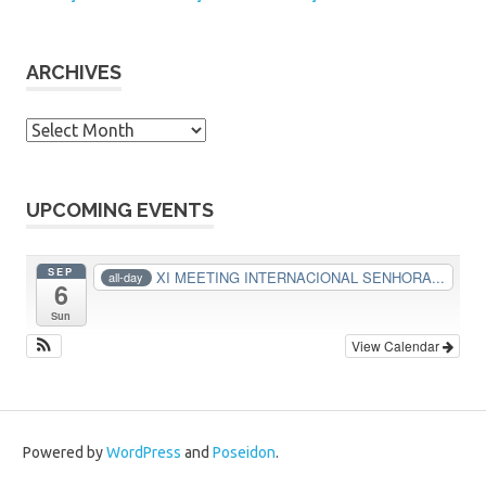
ARCHIVES
A
r
c
h
UPCOMING EVENTS
i
v
SEP
XI MEETING INTERNACIONAL SENHORA...
all-day
6
e
s
Sun
View Calendar
Powered by
WordPress
and
Poseidon
.