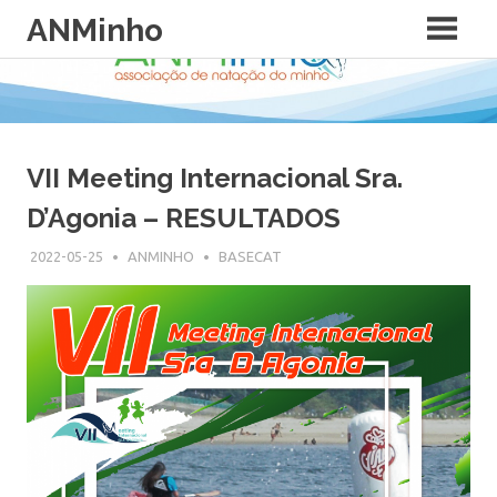
Skip
ANMinho
to
content
VII Meeting Internacional Sra.
D’Agonia – RESULTADOS
2022-05-25
ANMINHO
BASECAT