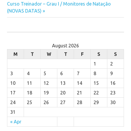
Post
Next
Curso Treinador – Grau I / Monitores de Natação
Post:
Post:
(NOVAS DATAS)
navigation
August 2026
M
T
W
T
F
S
S
1
2
3
4
5
6
7
8
9
10
11
12
13
14
15
16
17
18
19
20
21
22
23
24
25
26
27
28
29
30
31
« Apr