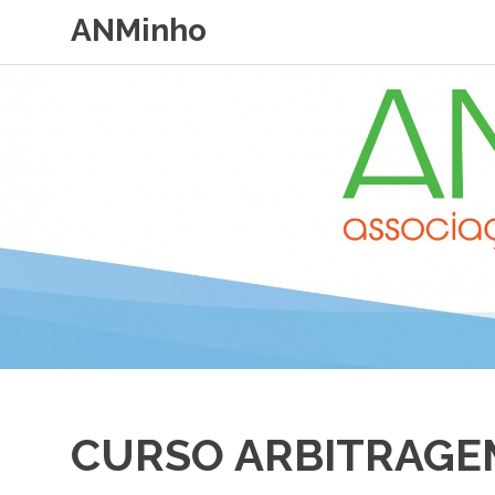
Skip
ANMinho
to
content
CURSO ARBITRAGE