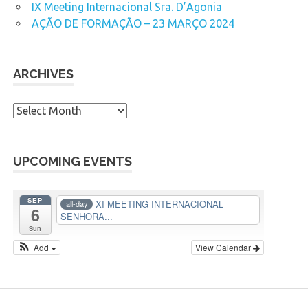
IX Meeting Internacional Sra. D’Agonia
AÇÃO DE FORMAÇÃO – 23 MARÇO 2024
ARCHIVES
A
r
c
h
UPCOMING EVENTS
i
v
SEP
XI MEETING INTERNACIONAL
all-day
6
e
SENHORA...
s
Sun
Add
View Calendar