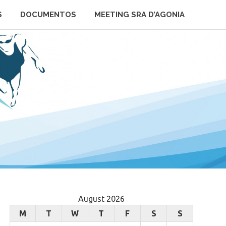
S
DOCUMENTOS
MEETING SRA D’AGONIA
August 2026
M
T
W
T
F
S
S