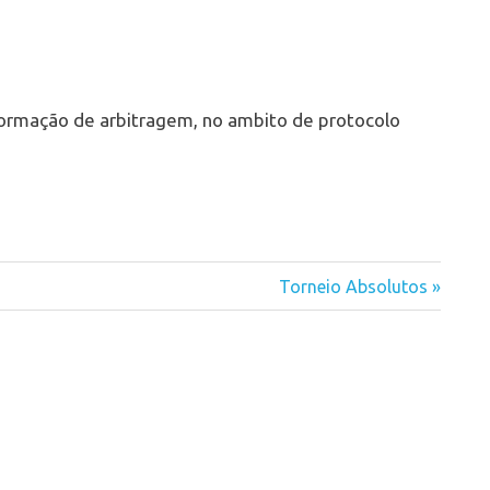
 formação de arbitragem, no ambito de protocolo
Next
Torneio Absolutos
Post: