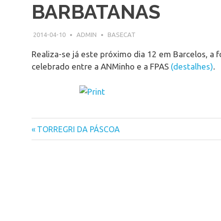
BARBATANAS
2014-04-10
ADMIN
BASECAT
Realiza-se já este próximo dia 12 em Barcelos, a
celebrado entre a ANMinho e a FPAS
(destalhes)
.
Previous
TORREGRI DA PÁSCOA
Post
Post:
navigation