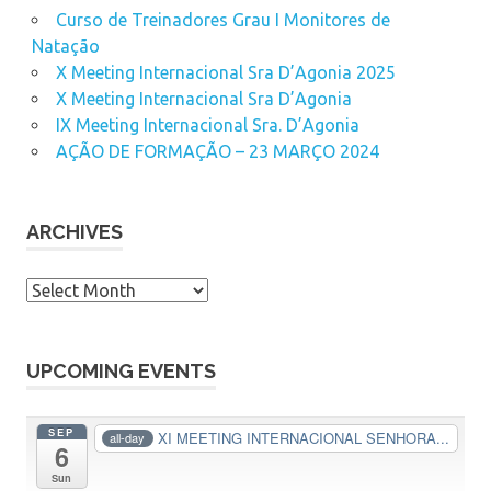
Curso de Treinadores Grau I Monitores de
Natação
X Meeting Internacional Sra D’Agonia 2025
X Meeting Internacional Sra D’Agonia
IX Meeting Internacional Sra. D’Agonia
AÇÃO DE FORMAÇÃO – 23 MARÇO 2024
ARCHIVES
A
r
c
h
UPCOMING EVENTS
i
v
SEP
XI MEETING INTERNACIONAL SENHORA...
all-day
6
e
s
Sun